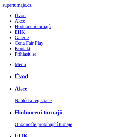
<
>
superturnaje.cz
Úvod
Akce
Hodnocení turnajů
EHK
Galerie
Cena Fair Play
Kontakt
Prihlásiť sa
Menu
Úvod
Akce
Nahléd a registrace
Hodnocení turnajů
Ohodnoťte probíhající turnaje
EHK