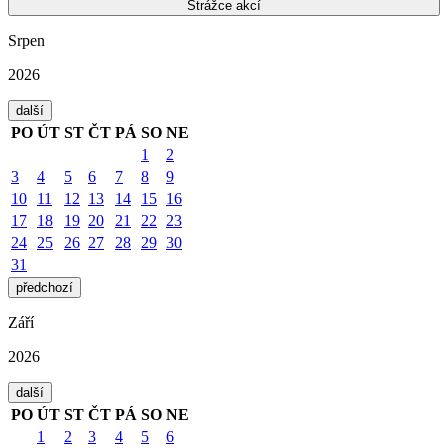
Strážce akcí
Srpen
2026
další
PO
ÚT
ST
ČT
PÁ
SO
NE
1
2
3
4
5
6
7
8
9
10
11
12
13
14
15
16
17
18
19
20
21
22
23
24
25
26
27
28
29
30
31
předchozí
Září
2026
další
PO
ÚT
ST
ČT
PÁ
SO
NE
1
2
3
4
5
6