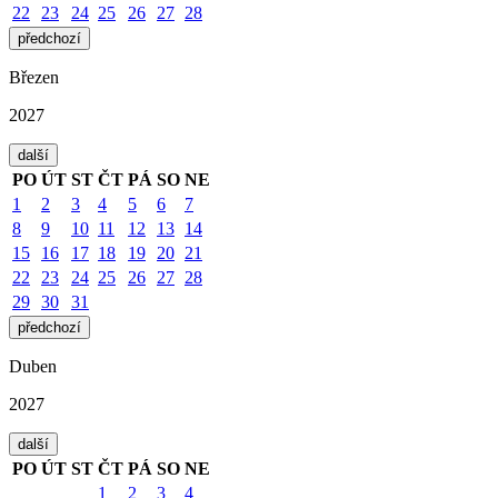
22
23
24
25
26
27
28
předchozí
Březen
2027
další
PO
ÚT
ST
ČT
PÁ
SO
NE
1
2
3
4
5
6
7
8
9
10
11
12
13
14
15
16
17
18
19
20
21
22
23
24
25
26
27
28
29
30
31
předchozí
Duben
2027
další
PO
ÚT
ST
ČT
PÁ
SO
NE
1
2
3
4