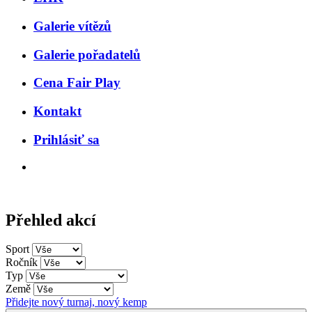
Galerie vítězů
Galerie pořadatelů
Cena Fair Play
Kontakt
Prihlásiť sa
Přehled akcí
Sport
Ročník
Typ
Země
Přidejte nový turnaj, nový kemp