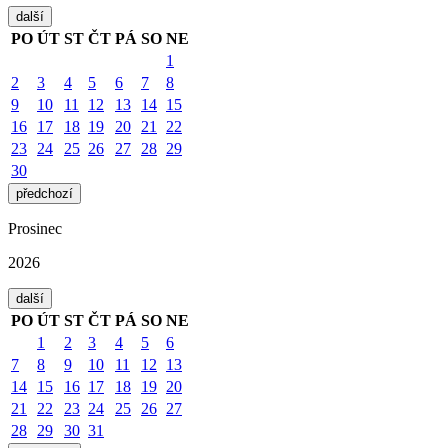
další
PO
ÚT
ST
ČT
PÁ
SO
NE
1
2
3
4
5
6
7
8
9
10
11
12
13
14
15
16
17
18
19
20
21
22
23
24
25
26
27
28
29
30
předchozí
Prosinec
2026
další
PO
ÚT
ST
ČT
PÁ
SO
NE
1
2
3
4
5
6
7
8
9
10
11
12
13
14
15
16
17
18
19
20
21
22
23
24
25
26
27
28
29
30
31