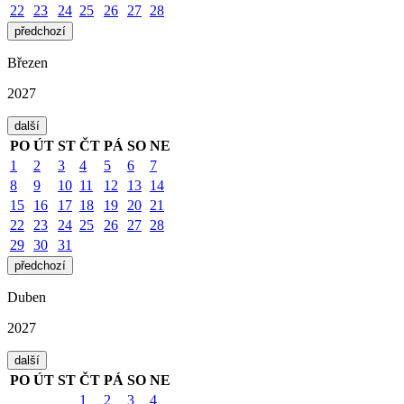
22
23
24
25
26
27
28
předchozí
Březen
2027
další
PO
ÚT
ST
ČT
PÁ
SO
NE
1
2
3
4
5
6
7
8
9
10
11
12
13
14
15
16
17
18
19
20
21
22
23
24
25
26
27
28
29
30
31
předchozí
Duben
2027
další
PO
ÚT
ST
ČT
PÁ
SO
NE
1
2
3
4