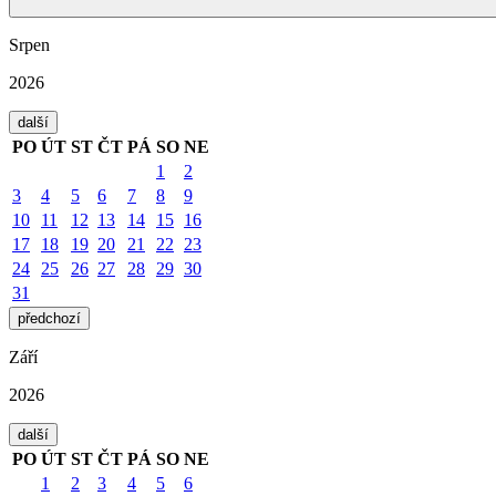
Srpen
2026
další
PO
ÚT
ST
ČT
PÁ
SO
NE
1
2
3
4
5
6
7
8
9
10
11
12
13
14
15
16
17
18
19
20
21
22
23
24
25
26
27
28
29
30
31
předchozí
Září
2026
další
PO
ÚT
ST
ČT
PÁ
SO
NE
1
2
3
4
5
6