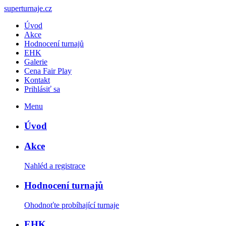
<
superturnaje.cz
Úvod
Akce
Hodnocení turnajů
EHK
Galerie
Cena Fair Play
Kontakt
Prihlásiť sa
Menu
Úvod
Akce
Nahléd a registrace
Hodnocení turnajů
Ohodnoťte probíhající turnaje
EHK