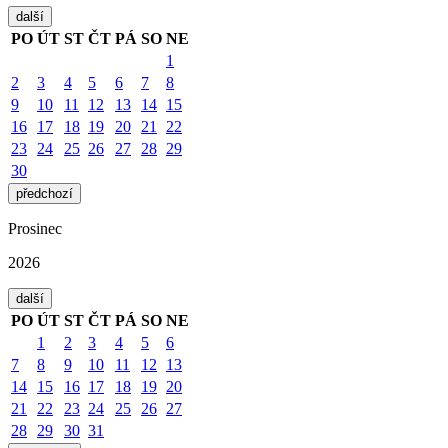
další
PO
ÚT
ST
ČT
PÁ
SO
NE
1
2
3
4
5
6
7
8
9
10
11
12
13
14
15
16
17
18
19
20
21
22
23
24
25
26
27
28
29
30
předchozí
Prosinec
2026
další
PO
ÚT
ST
ČT
PÁ
SO
NE
1
2
3
4
5
6
7
8
9
10
11
12
13
14
15
16
17
18
19
20
21
22
23
24
25
26
27
28
29
30
31