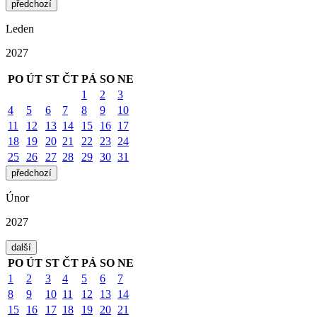
předchozí
Leden
2027
PO
ÚT
ST
ČT
PÁ
SO
NE
1
2
3
4
5
6
7
8
9
10
11
12
13
14
15
16
17
18
19
20
21
22
23
24
25
26
27
28
29
30
31
předchozí
Únor
2027
další
PO
ÚT
ST
ČT
PÁ
SO
NE
1
2
3
4
5
6
7
8
9
10
11
12
13
14
15
16
17
18
19
20
21