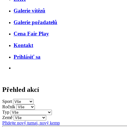
Galerie vítězů
Galerie pořadatelů
Cena Fair Play
Kontakt
Prihlásiť sa
Přehled akcí
Sport
Ročník
Typ
Země
Přidejte nový turnaj, nový kemp