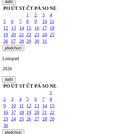
další
PO
ÚT
ST
ČT
PÁ
SO
NE
1
2
3
4
5
6
7
8
9
10
11
12
13
14
15
16
17
18
19
20
21
22
23
24
25
26
27
28
29
30
31
předchozí
Listopad
2026
další
PO
ÚT
ST
ČT
PÁ
SO
NE
1
2
3
4
5
6
7
8
9
10
11
12
13
14
15
16
17
18
19
20
21
22
23
24
25
26
27
28
29
30
předchozí