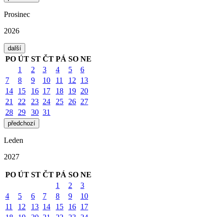
Prosinec
2026
další
PO
ÚT
ST
ČT
PÁ
SO
NE
1
2
3
4
5
6
7
8
9
10
11
12
13
14
15
16
17
18
19
20
21
22
23
24
25
26
27
28
29
30
31
předchozí
Leden
2027
PO
ÚT
ST
ČT
PÁ
SO
NE
1
2
3
4
5
6
7
8
9
10
11
12
13
14
15
16
17