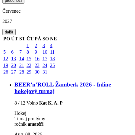
předchozí
Červenec
2027
další
PO
ÚT
ST
ČT
PÁ
SO
NE
1
2
3
4
5
6
7
8
9
10
11
12
13
14
15
16
17
18
19
20
21
22
23
24
25
26
27
28
29
30
31
BEER’n’ROLL Žamberk 2026 - Inline
hokejový turnaj
8 / 12 Volno
Kat K, A, P
Hokej
Turnaj pro týmy
ročník
amatéři
Aug, 08. 2026