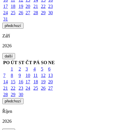
17
18
19
20
21
22
23
24
25
26
27
28
29
30
31
předchozí
Září
2026
další
PO
ÚT
ST
ČT
PÁ
SO
NE
1
2
3
4
5
6
7
8
9
10
11
12
13
14
15
16
17
18
19
20
21
22
23
24
25
26
27
28
29
30
předchozí
Říjen
2026