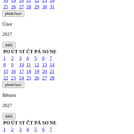
18
19
20
21
22
23
24
25
26
27
28
29
30
31
předchozí
Únor
2027
další
PO
ÚT
ST
ČT
PÁ
SO
NE
1
2
3
4
5
6
7
8
9
10
11
12
13
14
15
16
17
18
19
20
21
22
23
24
25
26
27
28
předchozí
Březen
2027
další
PO
ÚT
ST
ČT
PÁ
SO
NE
1
2
3
4
5
6
7