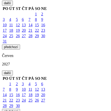
další
PO
ÚT
ST
ČT
PÁ
SO
NE
1
2
3
4
5
6
7
8
9
10
11
12
13
14
15
16
17
18
19
20
21
22
23
24
25
26
27
28
29
30
31
předchozí
Červen
2027
další
PO
ÚT
ST
ČT
PÁ
SO
NE
1
2
3
4
5
6
7
8
9
10
11
12
13
14
15
16
17
18
19
20
21
22
23
24
25
26
27
28
29
30