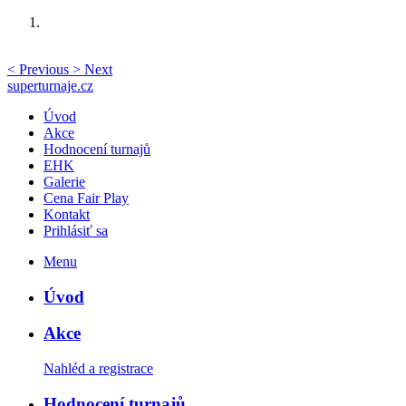
<
Previous
>
Next
superturnaje.cz
Úvod
Akce
Hodnocení turnajů
EHK
Galerie
Cena Fair Play
Kontakt
Prihlásiť sa
Menu
Úvod
Akce
Nahléd a registrace
Hodnocení turnajů