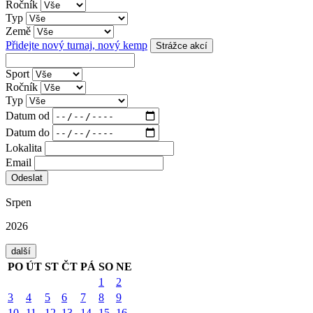
Ročník
Typ
Země
Přidejte nový turnaj, nový kemp
Strážce akcí
Sport
Ročník
Typ
Datum od
Datum do
Lokalita
Email
Srpen
2026
další
PO
ÚT
ST
ČT
PÁ
SO
NE
1
2
3
4
5
6
7
8
9
10
11
12
13
14
15
16