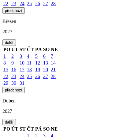
22
23
24
25
26
27
28
předchozí
Březen
2027
další
PO
ÚT
ST
ČT
PÁ
SO
NE
1
2
3
4
5
6
7
8
9
10
11
12
13
14
15
16
17
18
19
20
21
22
23
24
25
26
27
28
29
30
31
předchozí
Duben
2027
další
PO
ÚT
ST
ČT
PÁ
SO
NE
1
2
3
4