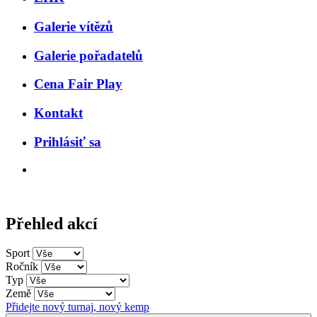
Galerie vítězů
Galerie pořadatelů
Cena Fair Play
Kontakt
Prihlásiť sa
Přehled akcí
Sport
Ročník
Typ
Země
Přidejte nový turnaj, nový kemp