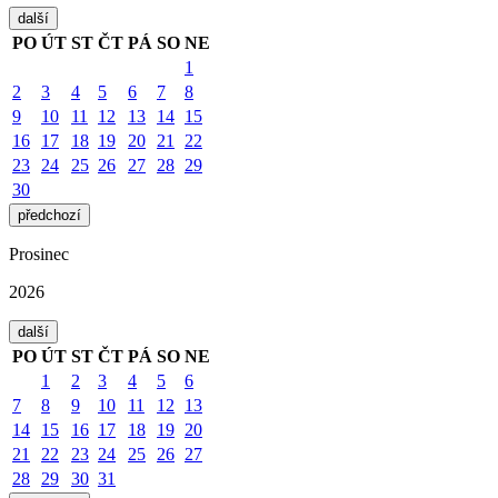
další
PO
ÚT
ST
ČT
PÁ
SO
NE
1
2
3
4
5
6
7
8
9
10
11
12
13
14
15
16
17
18
19
20
21
22
23
24
25
26
27
28
29
30
předchozí
Prosinec
2026
další
PO
ÚT
ST
ČT
PÁ
SO
NE
1
2
3
4
5
6
7
8
9
10
11
12
13
14
15
16
17
18
19
20
21
22
23
24
25
26
27
28
29
30
31