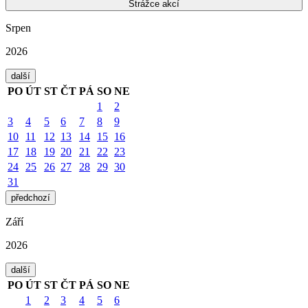
Strážce akcí
Srpen
2026
další
PO
ÚT
ST
ČT
PÁ
SO
NE
1
2
3
4
5
6
7
8
9
10
11
12
13
14
15
16
17
18
19
20
21
22
23
24
25
26
27
28
29
30
31
předchozí
Září
2026
další
PO
ÚT
ST
ČT
PÁ
SO
NE
1
2
3
4
5
6