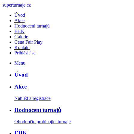
<
>
superturnaje.cz
Úvod
Akce
Hodnocení turnajů
EHK
Galerie
Cena Fair Play
Kontakt
Prihlásiť sa
Menu
Úvod
Akce
Nahléd a registrace
Hodnocení turnajů
Ohodnoťte probíhající turnaje
EHK