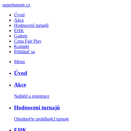
<
superturnaje.cz
Úvod
Akce
Hodnocení turnajů
EHK
Galerie
Cena Fair Play
Kontakt
Prihlásiť sa
Menu
Úvod
Akce
Nahléd a registrace
Hodnocení turnajů
Ohodnoťte probíhající turnaje
EHK