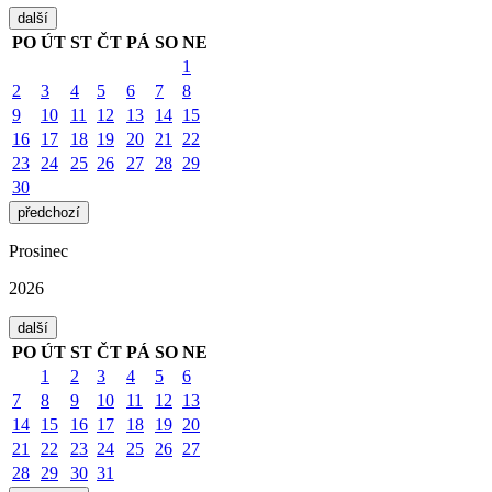
další
PO
ÚT
ST
ČT
PÁ
SO
NE
1
2
3
4
5
6
7
8
9
10
11
12
13
14
15
16
17
18
19
20
21
22
23
24
25
26
27
28
29
30
předchozí
Prosinec
2026
další
PO
ÚT
ST
ČT
PÁ
SO
NE
1
2
3
4
5
6
7
8
9
10
11
12
13
14
15
16
17
18
19
20
21
22
23
24
25
26
27
28
29
30
31