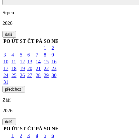
Srpen
2026
další
PO
ÚT
ST
ČT
PÁ
SO
NE
1
2
3
4
5
6
7
8
9
10
11
12
13
14
15
16
17
18
19
20
21
22
23
24
25
26
27
28
29
30
31
předchozí
Září
2026
další
PO
ÚT
ST
ČT
PÁ
SO
NE
1
2
3
4
5
6