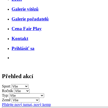
Galerie vítězů
Galerie pořadatelů
Cena Fair Play
Kontakt
Prihlásiť sa
Přehled akcí
Sport
Ročník
Typ
Země
Přidejte nový turnaj, nový kemp