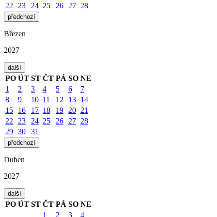
22
23
24
25
26
27
28
předchozí
Březen
2027
další
PO
ÚT
ST
ČT
PÁ
SO
NE
1
2
3
4
5
6
7
8
9
10
11
12
13
14
15
16
17
18
19
20
21
22
23
24
25
26
27
28
29
30
31
předchozí
Duben
2027
další
PO
ÚT
ST
ČT
PÁ
SO
NE
1
2
3
4