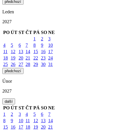
předchozí
Leden
2027
PO
ÚT
ST
ČT
PÁ
SO
NE
1
2
3
4
5
6
7
8
9
10
11
12
13
14
15
16
17
18
19
20
21
22
23
24
25
26
27
28
29
30
31
předchozí
Únor
2027
další
PO
ÚT
ST
ČT
PÁ
SO
NE
1
2
3
4
5
6
7
8
9
10
11
12
13
14
15
16
17
18
19
20
21